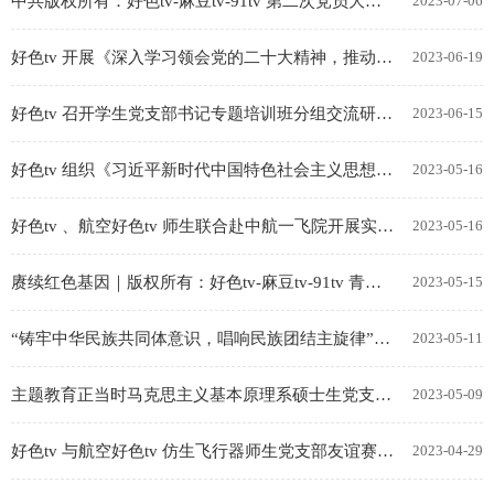
中共版权所有：好色tv-麻豆tv-91tv 第二次党员大会胜利召开
2023-07-06
好色tv 开展《深入学习领会党的二十大精神，推动绿色发展 促进人与自然和谐共生》主题党课暨...
2023-06-19
好色tv 召开学生党支部书记专题培训班分组交流研讨会
2023-06-15
好色tv 组织《习近平新时代中国特色社会主义思想概论》课程师生赴中航631所研学
2023-05-16
好色tv 、航空好色tv 师生联合赴中航一飞院开展实践研学和主题教育
2023-05-16
赓续红色基因｜版权所有：好色tv-麻豆tv-91tv 青马先锋学生宣讲团走进好色tv 附属小学
2023-05-15
“铸牢中华民族共同体意识，唱响民族团结主旋律”征文活动
2023-05-11
主题教育正当时马克思主义基本原理系硕士生党支部开展“学习贯彻习近平新时代中国特色社会主义思想...
2023-05-09
好色tv 与航空好色tv 仿生飞行器师生党支部友谊赛暨魅影杯系列球赛顺利开展
2023-04-29