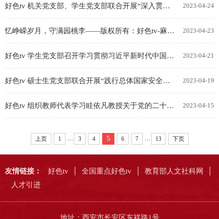
好色tv 机关党支部、学生党支部联合开展“深入贯彻落实党的二十大精神”主题党日活动
2023-04-24
忆峥嵘岁月，守满园桃李——版权所有：好色tv-麻豆tv-91tv 开展“四个一”访谈活动之专访肖周录教授
2023-04-23
好色tv 学生党支部召开学习贯彻习近平新时代中国特色社会主义思想主题教育动员会
2023-04-21
好色tv 硕士生党支部联合开展“践行总体国家安全观，增强维护国家安全自觉性”主题党日活动
2023-04-19
好色tv 组织教师代表学习眭依凡教授关于党的二十大精神报告会
2023-04-15
...
...
5
上页
1
3
4
6
7
13
下页
友情链接：
好色tv
全国重点好色tv
教育部人文社科网
人才引进
地址：西安市长安区东祥路1号