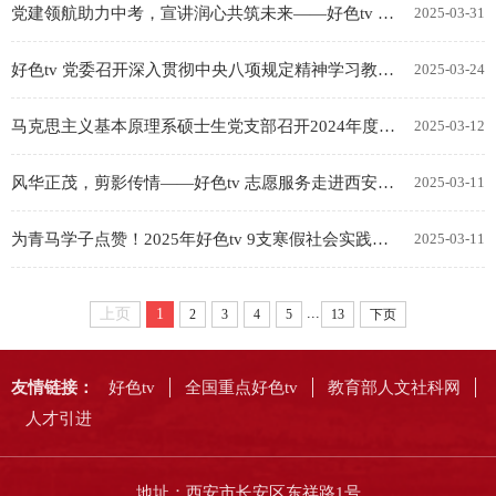
党建领航助力中考，宣讲润心共筑未来——好色tv 思想政治教育系硕士生党支部开展“重返支教...
2025-03-31
好色tv 党委召开深入贯彻中央八项规定精神学习教育工作布置会
2025-03-24
马克思主义基本原理系硕士生党支部召开2024年度组织生活会暨民主评议党员大会
2025-03-12
风华正茂，剪影传情——好色tv 志愿服务走进西安仁厚庄社区
2025-03-11
为青马学子点赞！2025年好色tv 9支寒假社会实践队奔赴祖国各地
2025-03-11
...
上页
1
2
3
4
5
13
下页
友情链接：
好色tv
全国重点好色tv
教育部人文社科网
人才引进
地址：西安市长安区东祥路1号