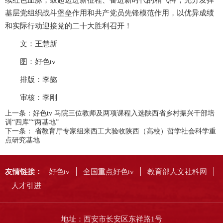
续红色血脉，鼓起迈进新征程、奋进新时代的精气神，充分发挥
基层党组织战斗堡垒作用和共产党员先锋模范作用，以优异成绩
和实际行动迎接党的二十大胜利召开！
文：王慧新
图：好色tv
排版：李懿
审核：李刚
上一条：
好色tv 马院三位教师及两项课程入选陕西省乡村振兴干部培
训“四库”“两基地”
下一条：
省教育厅专家组来西工大验收陕西（高校）哲学社会科学重
点研究基地
友情链接：
好色tv
全国重点好色tv
教育部人文社科网
人才引进
地址：西安市长安区东祥路1号