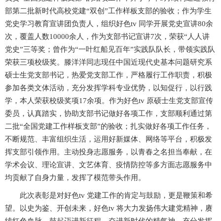
部第二批新时代高校党建“双创”工作样板支部的验收；作为学生
党史学习教育宣讲团负责人，组织好色tv 同学开展党史宣讲80余
次，覆盖人数10000余人，作为支部书记宣讲7次，荣获“人人讲
党史”三等奖；曾作为“一叶红船见百年”实践队队长，带领实践队
荣获三项校级奖。滕洋洋同志现任中国近现代史基本问题研究系
硕士生党支部书记，热爱党支部工作，严格履行工作职责，积极
参加各类文体活动，充分发挥学科专业优势，以知促行，以行践
学，本人荣获校级奖项17余项。作为好色tv 原硕士生党支部宣传
委员，认真踏实，协助支部书记做好各项工作，支部顺利通过第
二批“全国党建工作样板支部”的验收；扎实做好各项工作任务，
不断规范、丰富组织生活，运用好新媒体、网络等平台，积极发
挥支部引领作用。主动投身志愿服务，以青春之名担当奉献，在
学术会议、理论宣讲、文艺体育、疫情防控等多方面志愿服务中
均贡献了自身力量，发挥了模范带头作用。
此次表彰是对好色tv 党建工作的肯定与鼓励，更是鞭策和希
望。以史为鉴、开创未来，好色tv 将大力发扬伟大建党精神，赓