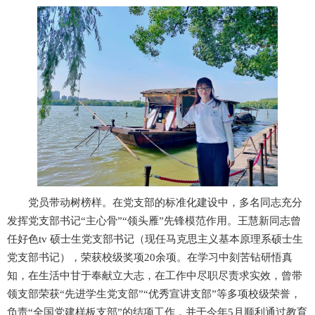
党员带动树榜样。在党支部的标准化建设中，多名同志充分
发挥党支部书记“主心骨”“领头雁”先锋模范作用。王慧新同志曾
任好色tv 硕士生党支部书记（现任马克思主义基本原理系硕士生
党支部书记），荣获校级奖项20余项。在学习中刻苦钻研悟真
知，在生活中甘于奉献立大志，在工作中尽职尽责求实效，曾带
领支部荣获“先进学生党支部”“优秀宣讲支部”等多项校级荣誉，
负责“全国党建样板支部”的结项工作，并于今年5月顺利通过教育